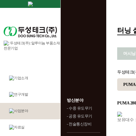
터닝 
머시닝
두성테크(
PUMA 
방산분야
PUMA 28
- 수중 유도무기
- 공중 유도무기
보유대수 :
- 전술통신장비