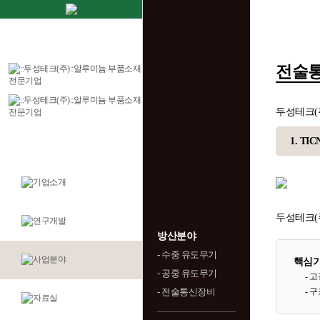
전술
두성테크(
1. TI
두성테크(
방산분야
- 수중 유도무기
핵심
- 공중 유도무기
- 
- 전술통신장비
- 