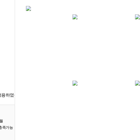
홈
사업분야
방산분야
수중 유도무기
적용하였습니다.
우월
 충족가능