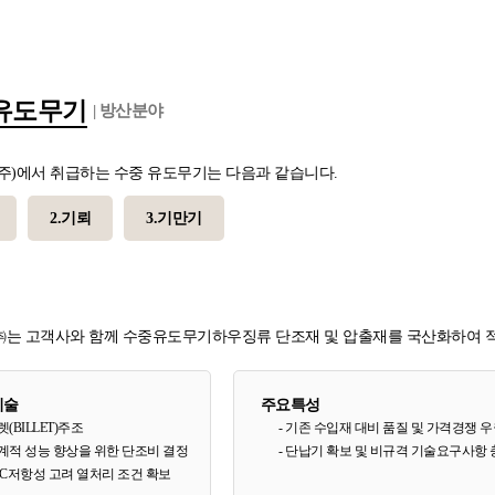
유도무기
| 방산분야
주)에서 취급하는 수중 유도무기는 다음과 같습니다.
2.기뢰
3.기만기
는 고객사와 함께 수중유도무기하우징류 단조재 및 압출재를 국산화하여 
기술
주요특성
렛(BILLET)주조
- 기존 수입재 대비 품질 및 가격경쟁 
기계적 성능 향상을 위한 단조비 결정
- 단납기 확보 및 비규격 기술요구사항
SCC저항성 고려 열처리 조건 확보