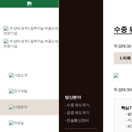
수중 
두성테크(
1.어뢰
두성테크㈜
방산분야
- 수중 유도무기
핵심
- 공중 유도무기
- 빌
- 전술통신장비
- 
- 