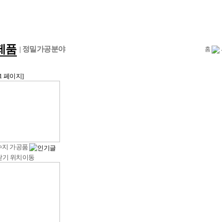
제품
| 정밀가공분야
홈
1 페이지]
수지 가공품
닫기
위치이동