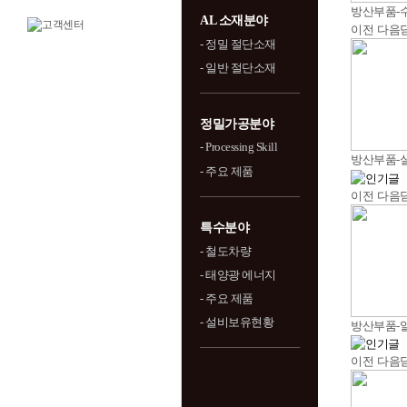
방산부품-
AL 소재분야
이전
다음
- 정밀 절단소재
- 일반 절단소재
정밀가공분야
- Processing Skill
방산부품-
- 주요 제품
이전
다음
특수분야
- 철도차량
- 태양광 에너지
- 주요 제품
- 설비보유현황
방산부품-알
이전
다음