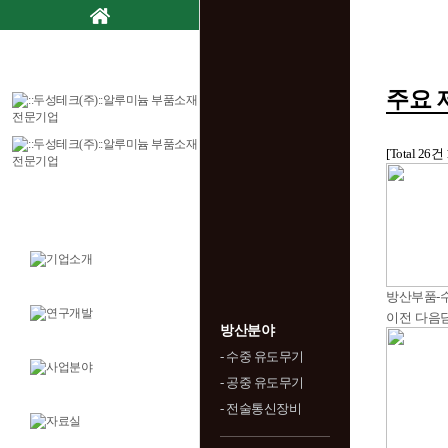
주요 
[Total 26건
방산부품-
이전
다음
방산분야
- 수중 유도무기
- 공중 유도무기
- 전술통신장비