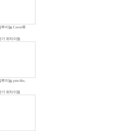
루미늄 Cover류
닫기
위치이동
늄 join blo..
닫기
위치이동