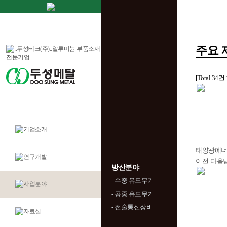
주요 
[Total 34건
태양광에
이전
다음
방산분야
- 수중 유도무기
- 공중 유도무기
- 전술통신장비